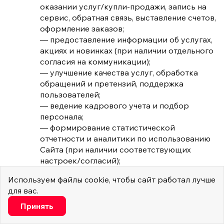
оказании услуг/купли-продажи, запись на
сервис, обратная связь, выставление счетов,
оформление заказов;
— предоставление информации об услугах,
акциях и новинках (при наличии отдельного
согласия на коммуникации);
— улучшение качества услуг, обработка
обращений и претензий, поддержка
пользователей;
— ведение кадрового учета и подбор
персонала;
— формирование статистической
отчетности и аналитики по использованию
Сайта (при наличии соответствующих
настроек/согласий);
— исполнение обязанностей, возложенных
Используем
файлы cookie
, чтобы сайт работал лучше
законодательством РФ.
для вас.
Категории субъектов и состав обрабатываемых
Настроить
персональных данных
Принять
Минимальные
Субъекты персональных данных: