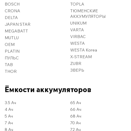
BOSCH
TOPLA
CRONA
ТЮМЕНСКИЕ
АККУМУЛЯТОРЫ
DELTA
UNIKUM
JAPAN STAR
VARTA
MEGABATT
VIRBAC
MUTLU
WESTA
OEM
WESTA Korea
PLATIN
X-STREAM
ПУЛЬС
ZUBR
TAB
ЗВЕРЬ
THOR
Ёмкости аккумуляторов
3.5 Ач
65 Ач
4 Ач
66 Ач
5 Ач
68 Ач
7 Ач
70 Ач
8 Ач
72 Ач