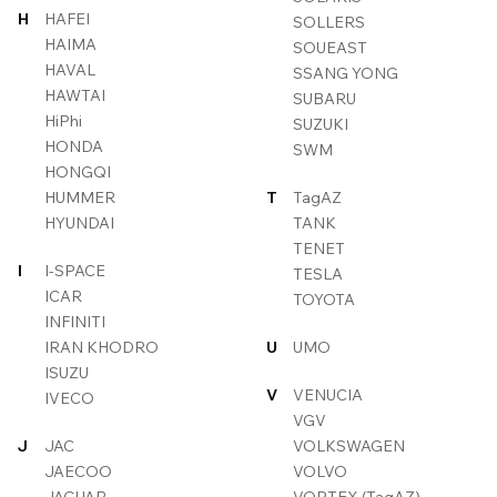
H
HAFEI
SOLLERS
HAIMA
SOUEAST
HAVAL
SSANG YONG
HAWTAI
SUBARU
HiPhi
SUZUKI
HONDA
SWM
HONGQI
HUMMER
T
TagAZ
HYUNDAI
TANK
TENET
I
I-SPACE
TESLA
ICAR
TOYOTA
INFINITI
IRAN KHODRO
U
UMO
ISUZU
V
VENUCIA
IVECO
VGV
J
JAC
VOLKSWAGEN
JAECOO
VOLVO