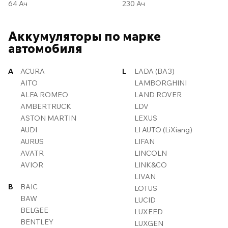
64 Ач
230 Ач
Аккумуляторы по марке
автомобиля
A
ACURA
L
LADA (ВАЗ)
AITO
LAMBORGHINI
ALFA ROMEO
LAND ROVER
AMBERTRUCK
LDV
ASTON MARTIN
LEXUS
AUDI
LI AUTO (LiXiang)
AURUS
LIFAN
AVATR
LINCOLN
AVIOR
LINK&CO
LIVAN
B
BAIC
LOTUS
BAW
LUCID
BELGEE
LUXEED
BENTLEY
LUXGEN