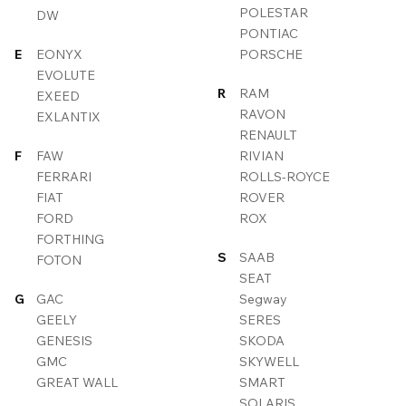
POLESTAR
DW
PONTIAC
E
EONYX
PORSCHE
EVOLUTE
R
RAM
EXEED
RAVON
EXLANTIX
RENAULT
F
FAW
RIVIAN
FERRARI
ROLLS-ROYCE
FIAT
ROVER
FORD
ROX
FORTHING
S
SAAB
FOTON
SEAT
G
GAC
Segway
GEELY
SERES
GENESIS
SKODA
GMC
SKYWELL
GREAT WALL
SMART
SOLARIS