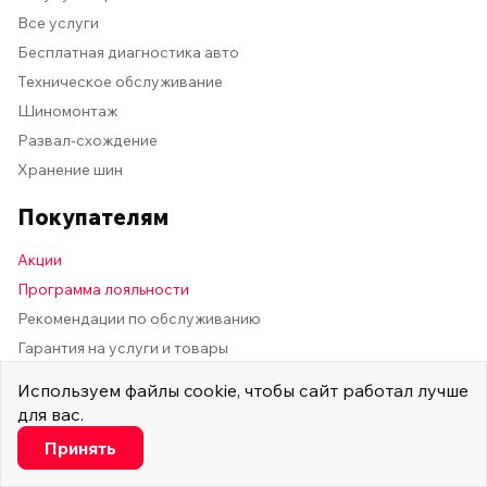
Все услуги
Бесплатная диагностика авто
Техническое обслуживание
Шиномонтаж
Развал-схождение
Хранение шин
Покупателям
Акции
Программа лояльности
Рекомендации по обслуживанию
Гарантия на услуги и товары
Официальные партнёры
Используем
файлы cookie
, чтобы сайт работал лучше
Способы получения и оплаты
для вас.
Настроить
Статьи
Принять
Новости
Минимальные