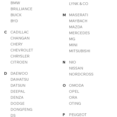
BMW
LYNK & CO
BRILLIANCE
BUICK
M
MASERATI
BYD
MAYBACH
MAZDA
C
CADILLAC
MERCEDES
CHANGAN
MG
CHERY
MINI
CHEVROLET
MITSUBISHI
CHRYSLER
CITROEN
N
NIO
NISSAN
D
DAEWOO
NORDCROSS
DAIHATSU
DATSUN
O
OMODA
DEEPAL
OPEL
DENZA
ORA
DODGE
OTING
DONGFENG
P
PEUGEOT
DS