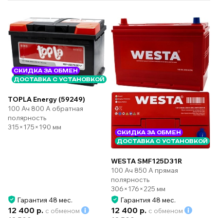
СКИДКА ЗА ОБМЕН
ДОСТАВКА С УСТАНОВКОЙ
TOPLA Energy (59249)
100 Ач 800 А обратная
полярность
315×175×190 мм
СКИДКА ЗА ОБМЕН
ДОСТАВКА С УСТАНОВКОЙ
WESTA SMF125D31R
100 Ач 850 А прямая
полярность
306×176×225 мм
Гарантия 48 мес.
Гарантия 48 мес.
12 400 р.
12 400 р.
с обменом
с обменом