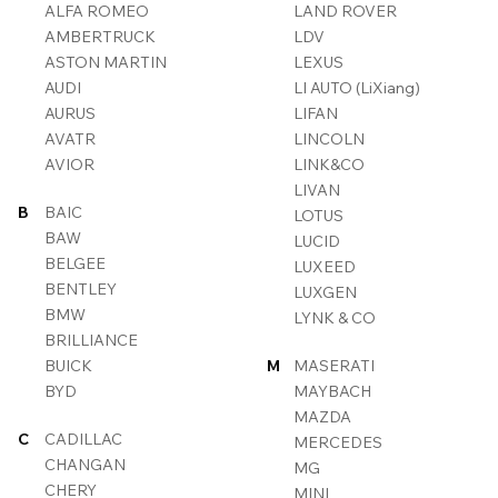
ALFA ROMEO
LAND ROVER
AMBERTRUCK
LDV
ASTON MARTIN
LEXUS
AUDI
LI AUTO (LiXiang)
AURUS
LIFAN
AVATR
LINCOLN
AVIOR
LINK&CO
LIVAN
B
BAIC
LOTUS
BAW
LUCID
BELGEE
LUXEED
BENTLEY
LUXGEN
BMW
LYNK & CO
BRILLIANCE
BUICK
M
MASERATI
BYD
MAYBACH
MAZDA
C
CADILLAC
MERCEDES
CHANGAN
MG
CHERY
MINI