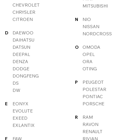
CHEVROLET
MITSUBISHI
CHRYSLER
CITROEN
N
NIO
NISSAN
D
DAEWOO
NORDCROSS
DAIHATSU
DATSUN
O
OMODA
DEEPAL
OPEL
DENZA
ORA
DODGE
OTING
DONGFENG
P
PEUGEOT
DS
POLESTAR
DW
PONTIAC
E
EONYX
PORSCHE
EVOLUTE
R
RAM
EXEED
RAVON
EXLANTIX
RENAULT
F
FAW
RIVIAN