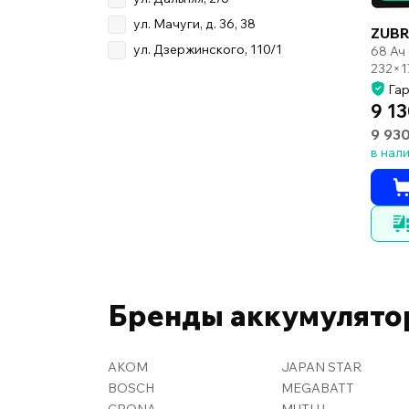
ул. Мачуги, д. 36, 38
ZUBR
ул. Дзержинского, 110/1
68 Ач
232×1
Гар
9 13
9 930
в нал
Бренды аккумулято
AKOM
JAPAN STAR
BOSCH
MEGABATT
CRONA
MUTLU