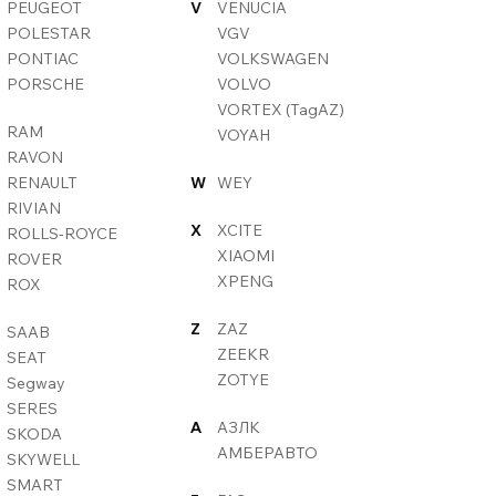
PEUGEOT
V
VENUCIA
POLESTAR
VGV
PONTIAC
VOLKSWAGEN
PORSCHE
VOLVO
VORTEX (TagAZ)
RAM
VOYAH
RAVON
RENAULT
W
WEY
RIVIAN
X
XCITE
ROLLS-ROYCE
XIAOMI
ROVER
XPENG
ROX
Z
ZAZ
SAAB
ZEEKR
SEAT
ZOTYE
Segway
SERES
А
АЗЛК
SKODA
АМБЕРАВТО
SKYWELL
SMART