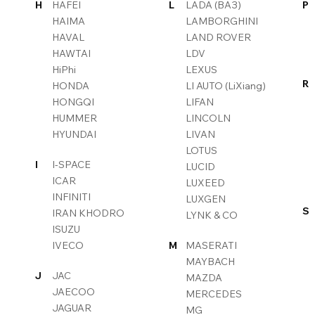
H
HAFEI
L
LADA (ВАЗ)
P
HAIMA
LAMBORGHINI
HAVAL
LAND ROVER
HAWTAI
LDV
HiPhi
LEXUS
R
HONDA
LI AUTO (LiXiang)
HONGQI
LIFAN
HUMMER
LINCOLN
HYUNDAI
LIVAN
LOTUS
I
I-SPACE
LUCID
ICAR
LUXEED
INFINITI
LUXGEN
S
IRAN KHODRO
LYNK & CO
ISUZU
IVECO
M
MASERATI
MAYBACH
J
JAC
MAZDA
JAECOO
MERCEDES
JAGUAR
MG