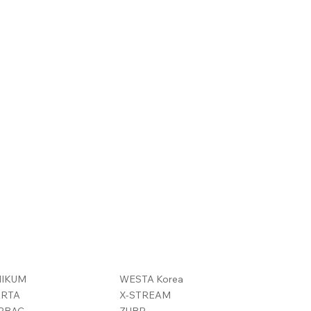
NIKUM
WESTA Korea
ARTA
X-STREAM
RBAC
ZUBR