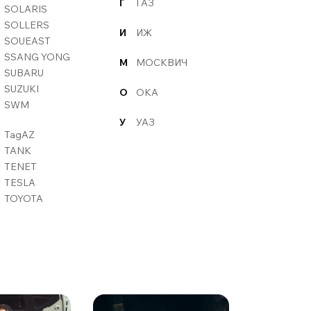
Г
ГАЗ
SOLARIS
SOLLERS
И
ИЖ
SOUEAST
SSANG YONG
М
МОСКВИЧ
SUBARU
SUZUKI
О
ОКА
SWM
У
УАЗ
TagAZ
TANK
TENET
TESLA
TOYOTA