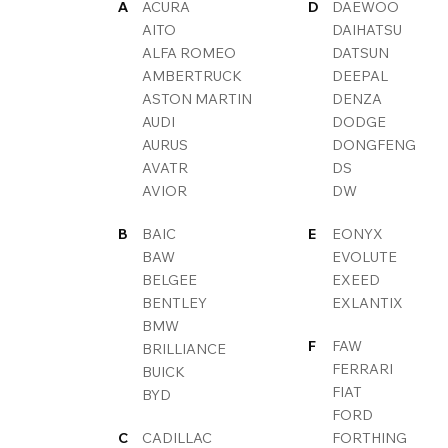
A
ACURA
D
DAEWOO
AITO
DAIHATSU
ALFA ROMEO
DATSUN
AMBERTRUCK
DEEPAL
ASTON MARTIN
DENZA
AUDI
DODGE
AURUS
DONGFENG
AVATR
DS
AVIOR
DW
B
BAIC
E
EONYX
BAW
EVOLUTE
BELGEE
EXEED
BENTLEY
EXLANTIX
BMW
F
FAW
BRILLIANCE
FERRARI
BUICK
FIAT
BYD
FORD
C
CADILLAC
FORTHING