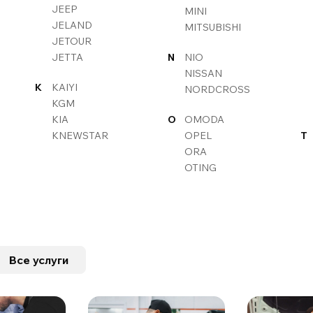
JEEP
MINI
JELAND
MITSUBISHI
JETOUR
JETTA
N
NIO
NISSAN
K
KAIYI
NORDCROSS
KGM
KIA
O
OMODA
KNEWSTAR
OPEL
T
ORA
OTING
Все услуги