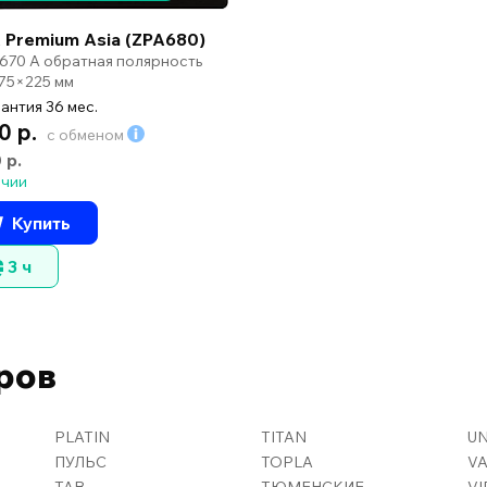
 Premium Asia (ZPA680)
 670 А обратная полярность
75×225 мм
антия 36 мес.
0 р.
с обменом
 р.
ичии
Купить
3 ч
ров
PLATIN
TITAN
U
ПУЛЬС
TOPLA
V
TAB
ТЮМЕНСКИЕ
VI