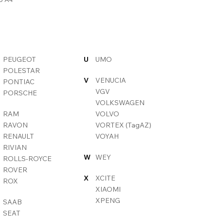
PEUGEOT
U
UMO
POLESTAR
V
VENUCIA
PONTIAC
VGV
PORSCHE
VOLKSWAGEN
RAM
VOLVO
RAVON
VORTEX (TagAZ)
RENAULT
VOYAH
RIVIAN
W
WEY
ROLLS-ROYCE
ROVER
X
XCITE
ROX
XIAOMI
XPENG
SAAB
SEAT