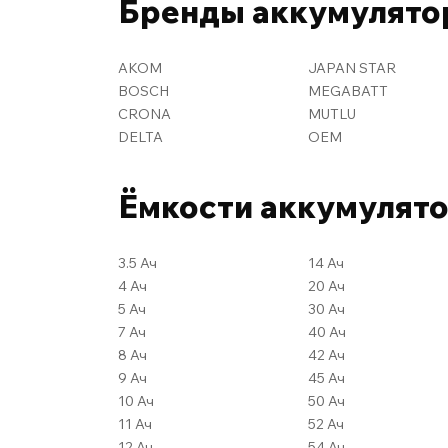
Бренды аккумулято
AKOM
JAPAN STAR
BOSCH
MEGABATT
CRONA
MUTLU
DELTA
OEM
Ёмкости аккумулят
3.5 Ач
14 Ач
4 Ач
20 Ач
5 Ач
30 Ач
7 Ач
40 Ач
8 Ач
42 Ач
9 Ач
45 Ач
10 Ач
50 Ач
11 Ач
52 Ач
12 Ач
54 Ач