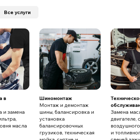
Все услуги
а в
Шиномонтаж
Техническо
Монтаж и демонтаж
обслужива
а и замена
шины, балансировка и
Замена мас
ильтра,
установка
двигателе, 
овня масла
балансировочных
воздушного
грузиков, техническая
и топливног
мойка, снятие и
свечей зажи