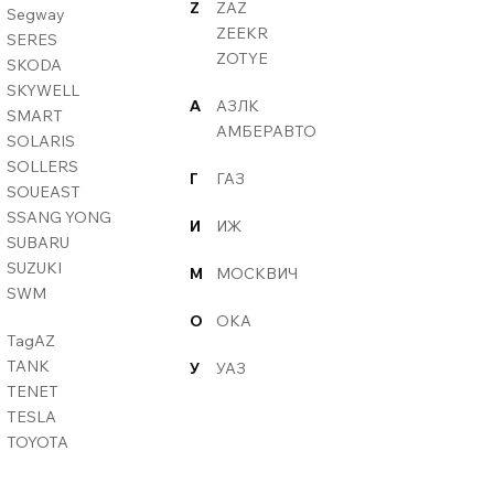
Z
ZAZ
Segway
ZEEKR
SERES
ZOTYE
SKODA
SKYWELL
А
АЗЛК
SMART
АМБЕРАВТО
SOLARIS
SOLLERS
Г
ГАЗ
SOUEAST
SSANG YONG
И
ИЖ
SUBARU
SUZUKI
М
МОСКВИЧ
SWM
О
ОКА
TagAZ
TANK
У
УАЗ
TENET
TESLA
TOYOTA