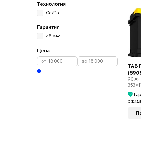
Технология
Ca/Ca
Гарантия
48 мес.
Цена
TAB P
(590
90 Ач
353×1
Гар
ожида
П