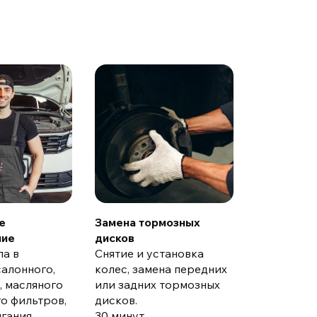
Замена то
колодок
Проверка 
тормозных
замена пе
задних ди
колодок.
от 30 мину
е
Замена тормозных
Гарантия 6
ние
дисков
000 км
ла в
Снятие и установка
салонного,
колес, замена передних
, масляного
или задних тормозных
о фильтров,
дисков.
гания,
30 минут