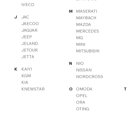
IVECO
M
MASERATI
J
JAC
MAYBACH
JAECOO
MAZDA
JAGUAR
MERCEDES
JEEP
MG
JELAND
MINI
JETOUR
MITSUBISHI
JETTA
N
NIO
K
KAIYI
NISSAN
KGM
NORDCROSS
KIA
KNEWSTAR
O
OMODA
T
OPEL
ORA
OTING