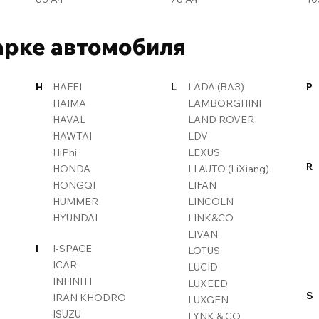
арке автомобиля
H
HAFEI
L
LADA (ВАЗ)
P
HAIMA
LAMBORGHINI
HAVAL
LAND ROVER
HAWTAI
LDV
HiPhi
LEXUS
R
HONDA
LI AUTO (LiXiang)
HONGQI
LIFAN
HUMMER
LINCOLN
HYUNDAI
LINK&CO
LIVAN
I
I-SPACE
LOTUS
ICAR
LUCID
INFINITI
LUXEED
S
IRAN KHODRO
LUXGEN
ISUZU
LYNK & CO