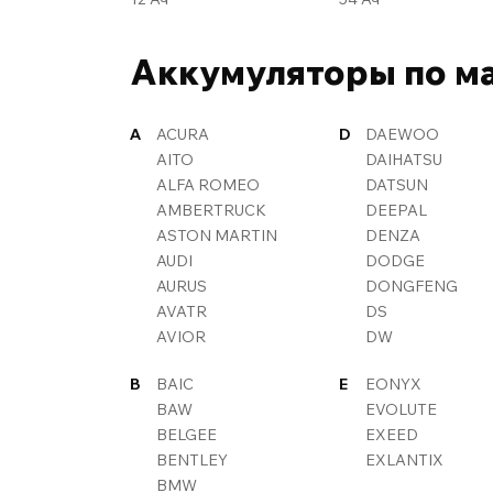
Аккумуляторы по м
A
ACURA
D
DAEWOO
AITO
DAIHATSU
ALFA ROMEO
DATSUN
AMBERTRUCK
DEEPAL
ASTON MARTIN
DENZA
AUDI
DODGE
AURUS
DONGFENG
AVATR
DS
AVIOR
DW
B
BAIC
E
EONYX
BAW
EVOLUTE
BELGEE
EXEED
BENTLEY
EXLANTIX
BMW