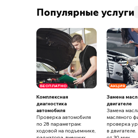
Популярные услуги
БЕСПЛАТНО
АКЦИЯ
Комплексная
Замена масл
диагностика
двигателе
автомобиля
Замена масл
Проверка автомобиля
масляного ф
по 28 параметрам:
проверка ур
ходовой на подъемнике,
в двигателе.
радиатора, внешних
от 30 мин.