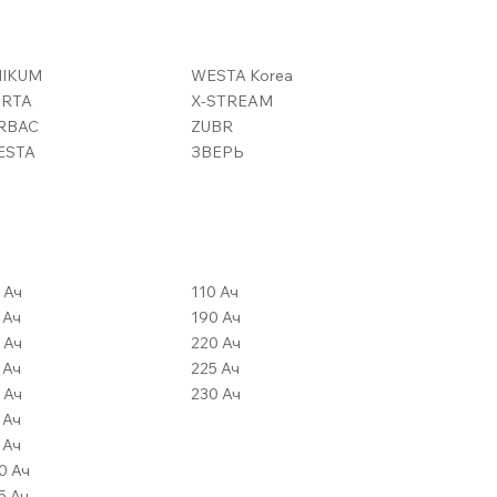
NIKUM
WESTA Korea
ARTA
X-STREAM
RBAC
ZUBR
ESTA
ЗВЕРЬ
80 Ач
110 Ач
82 Ач
190 Ач
84 Ач
220 Ач
85 Ач
225 Ач
90 Ач
230 Ач
92 Ач
95 Ач
100 Ач
105 Ач