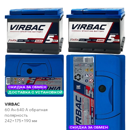
СКИДКА ЗА ОБМЕН
ДОСТАВКА С УСТАНОВКОЙ
VIRBAC
60 Ач 640 А обратная
полярность
242×175×190 мм
СКИДКА ЗА ОБМЕН