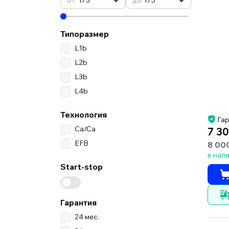
Типоразмер
L1b
L2b
L3b
L4b
Технология
Гар
Ca/Ca
7 30
EFB
8 00
в нал
Start-stop
Гарантия
24 мес.