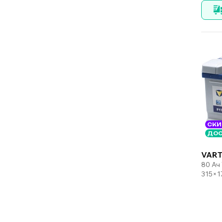
СКИ
ДОС
VART
80 Ач
315×1