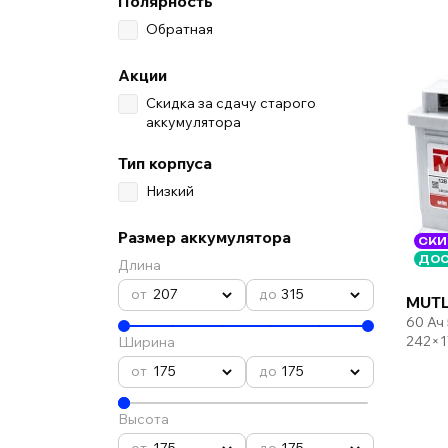
Полярность
Обратная
Акции
Скидка за сдачу старого
аккумулятора
Тип корпуса
Низкий
Размер аккумулятора
СКИ
ДОС
Длина
207
315
MUTL
60 Ач
242×1
Ширина
175
175
Высота
175
175