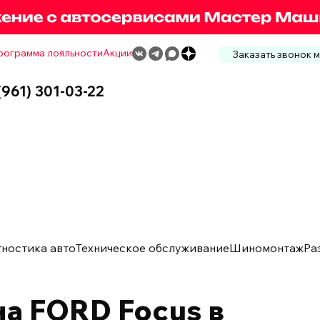
рограмма лояльности
Акции
Заказать звонок 
(961) 301-03-22
гностика авто
Техническое обслуживание
Шиномонтаж
Ра
а FORD Focus в