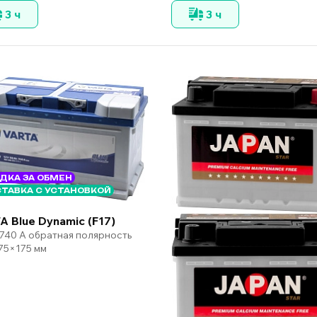
3 ч
3 ч
ДКА ЗА ОБМЕН
ТАВКА С УСТАНОВКОЙ
A Blue Dynamic (F17)
 740 А обратная полярность
75×175 мм