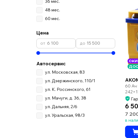
36 мес.
48 мес.
60 мес.
Цена
СКИ
Автосервис
ДОС
ул. Московская, 83
AKO
ул. Дзержинского, 110/1
60 Ач
ул. К. Россинского, 61
242×1
ул. Мачуги, д. 36, 38
Гар
6 50
ул. Дальняя, 2/6
7 20
ул. Уральская, 98/3
в нал