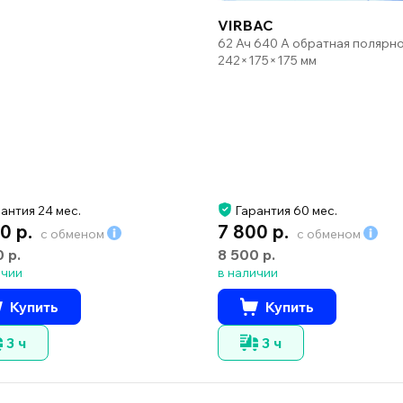
VIRBAC
62 Ач 640 А обратная полярн
242×175×175 мм
антия 24 мес.
Гарантия 60 мес.
0 р.
7 800 р.
с обменом
с обменом
0 р.
8 500 р.
ичии
в наличии
Купить
Купить
3 ч
3 ч