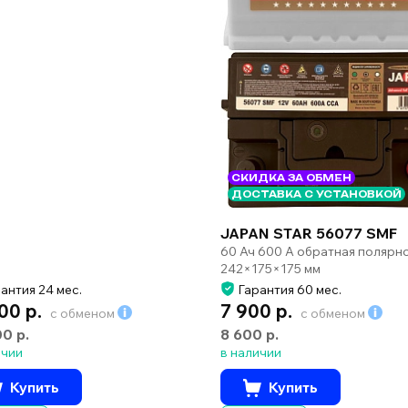
СКИДКА ЗА ОБМЕН
ДОСТАВКА С УСТАНОВКОЙ
JAPAN STAR 56077 SMF
60 Ач 600 А обратная полярн
242×175×175 мм
антия 24 мес.
Гарантия 60 мес.
00 р.
7 900 р.
с обменом
с обменом
00 р.
8 600 р.
ичии
в наличии
Купить
Купить