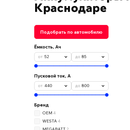
Краснодаре
Подобрать по автомобилю
Ёмкость, Ач
52
85
Пусковой ток, А
440
800
Бренд
OEM
4
WESTA
4
MEGABATT
2