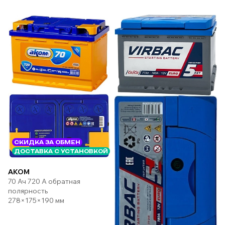
СКИДКА ЗА ОБМЕН
ДОСТАВКА С УСТАНОВКОЙ
AKOM
70 Ач 720 А обратная
полярность
278×175×190 мм