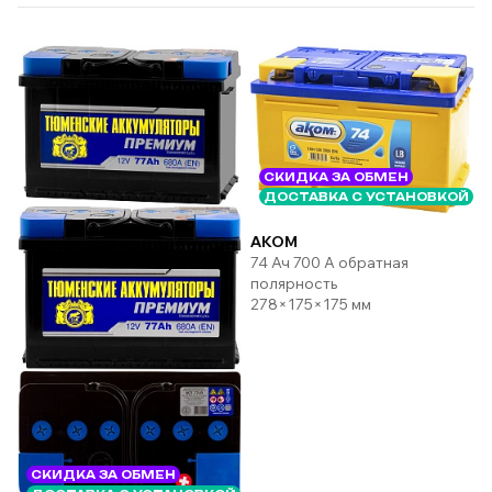
СКИДКА ЗА ОБМЕН
ДОСТАВКА С УСТАНОВКОЙ
AKOM
74 Ач 700 А обратная
полярность
278×175×175 мм
СКИДКА ЗА ОБМЕН